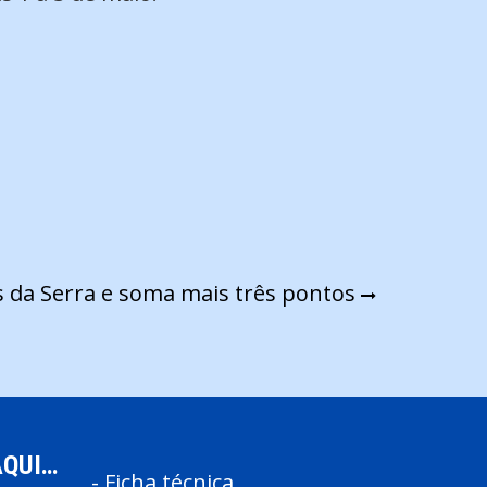
s da Serra e soma mais três pontos
AQUI…
-
Ficha técnica