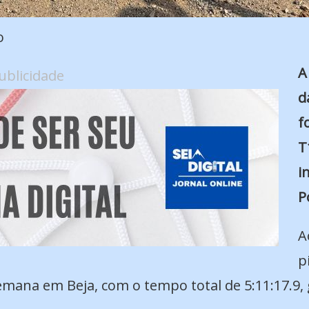
o
A
ublicidade
d
f
T
i
P
A
p
emana em Beja, com o tempo total de 5:11:17.9, 