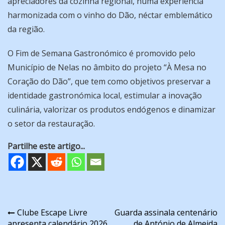
apreciadores da cozinha regional, numa experiência
harmonizada com o vinho do Dão, néctar emblemático
da região.
O Fim de Semana Gastronómico é promovido pelo
Município de Nelas
no âmbito do projeto “À Mesa no
Coração do Dão”, que tem como objetivos preservar a
identidade gastronómica local, estimular a inovação
culinária, valorizar os produtos endógenos e dinamizar
o setor da restauração.
Partilhe este artigo...
Navegação
Clube Escape Livre
Guarda assinala centenário
apresenta calendário 2026
de António de Almeida