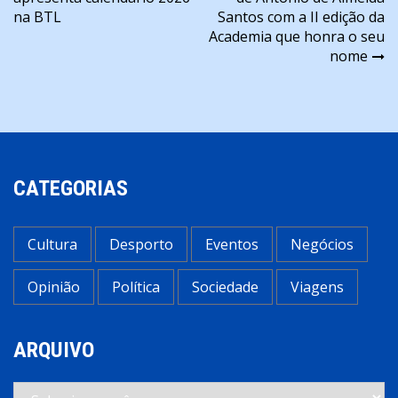
de
na BTL
Santos com a II edição da
artigos
Academia que honra o seu
nome
CATEGORIAS
Cultura
Desporto
Eventos
Negócios
Opinião
Política
Sociedade
Viagens
ARQUIVO
Arquivo