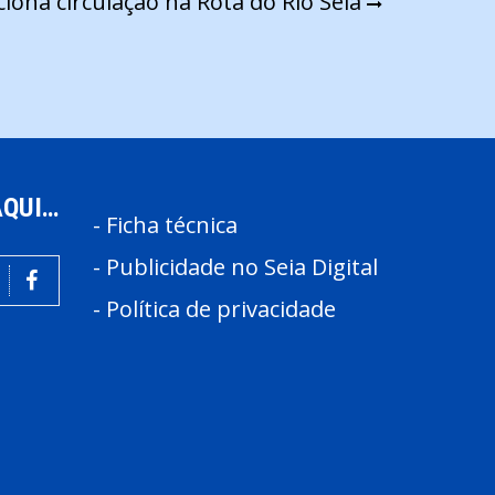
ona circulação na Rota do Rio Seia
AQUI…
-
Ficha técnica
-
Publicidade no Seia Digital
-
Política de privacidade