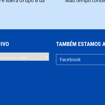
 e lidera Grupo B da
Mau tempo condici
IVO
TAMBÉM ESTAMOS 
vo
Facebook