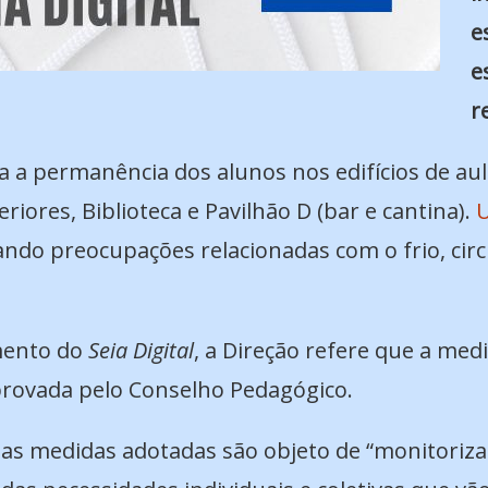
e
e
r
a a permanência dos alunos nos edifícios de aul
iores, Biblioteca e Pavilhão D (bar e cantina).
U
ando preocupações relacionadas com o frio, circ
mento do
Seia Digital
, a Direção refere que a med
aprovada pelo Conselho Pedagógico.
 as medidas adotadas são objeto de “monitoriz