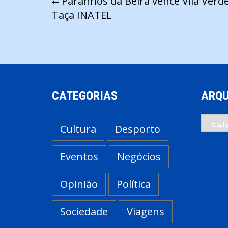
Navegação
Paranhos da Beira vence Vila Verde
Taça INATEL
de
artigos
CATEGORIAS
ARQU
Arqui
Cultura
Desporto
Eventos
Negócios
Opinião
Política
Sociedade
Viagens