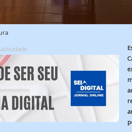
ura
E
ublicidade
C
e
m
a
r
a
p