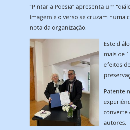
“Pintar a Poesia” apresenta um “diál
imagem e o verso se cruzam numa con
nota da organização.
Este diál
mais de 1
efeitos d
preservaç
Patente n
experiênc
converte 
autores.