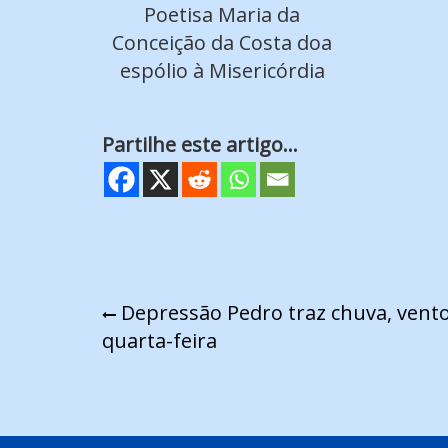
Poetisa Maria da
Conceição da Costa doa
espólio à Misericórdia
Partilhe este artigo...
Navegação
Depressão Pedro traz chuva, vento
quarta-feira
de
artigos