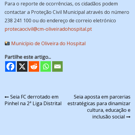
Para o reporte de ocorrências, os cidadãos podem
contactar a Proteção Civil Municipal através do número
238 241 100 ou do endereço de correio eletrónico
protecaocivil@cm-oliveiradohospital.pt
Município de Oliveira do Hospital
Partilhe este artigo...
Navegação
Seia FC derrotado em
Seia aposta em parcerias
Pinhel na 2ª Liga Distrital
estratégicas para dinamizar
de
cultura, educação e
artigos
inclusão social