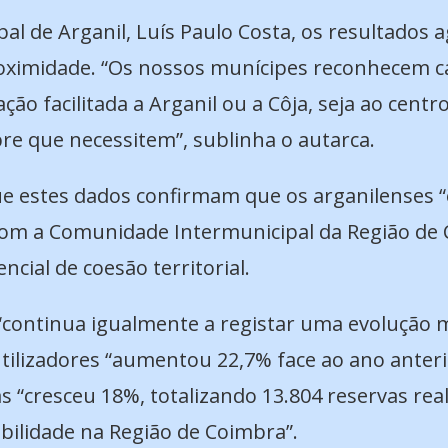
al de Arganil, Luís Paulo Costa, os resultado
roximidade. “Os nossos munícipes reconhecem ca
ão facilitada a Arganil ou a Côja, seja ao centr
pre que necessitem”, sublinha o autarca.
ue estes dados confirmam que os arganilenses “
com a Comunidade Intermunicipal da Região de C
ial de coesão territorial.
xi “continua igualmente a registar uma evolução 
lizadores “aumentou 22,7% face ao ano anterio
as “cresceu 18%, totalizando 13.804 reservas re
bilidade na Região de Coimbra”.