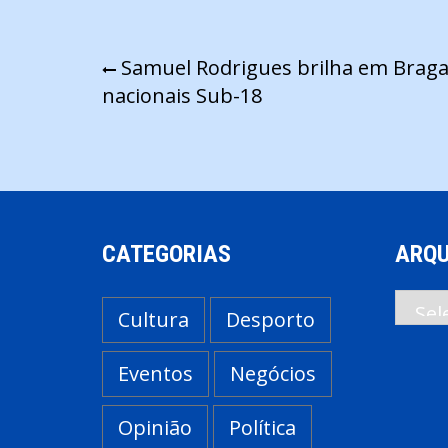
Navegação
Samuel Rodrigues brilha em Braga 
nacionais Sub-18
de
artigos
CATEGORIAS
ARQU
Arqui
Cultura
Desporto
Eventos
Negócios
Opinião
Política