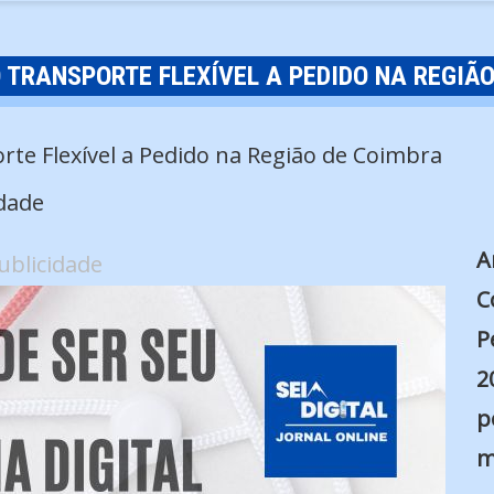
 TRANSPORTE FLEXÍVEL A PEDIDO NA REGIÃ
dade
A
ublicidade
C
P
2
p
m