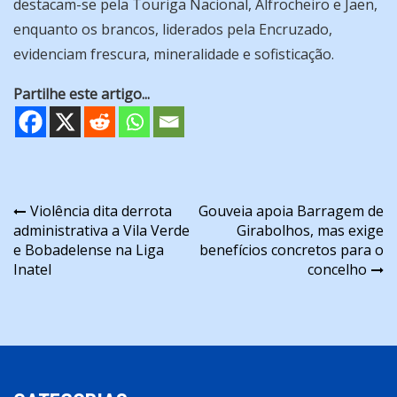
destacam-se pela Touriga Nacional, Alfrocheiro e Jaen,
enquanto os brancos, liderados pela Encruzado,
evidenciam frescura, mineralidade e sofisticação.
Partilhe este artigo...
Navegação
Violência dita derrota
Gouveia apoia Barragem de
administrativa a Vila Verde
Girabolhos, mas exige
de
e Bobadelense na Liga
benefícios concretos para o
artigos
Inatel
concelho