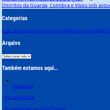
Distritos da Guarda, Coimbra e Viseu sob aviso
de
artigos
Categorias
Cultura
Desporto
Eventos
Negócios
Opinião
Po
Arquivo
Arquivo
Também estamos aqui…
Facebook
-
Ficha técnica
-
Publicidade no Seia Digital