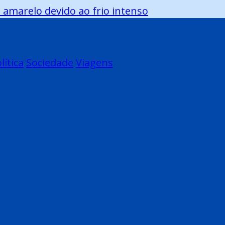
 amarelo devido ao frio intenso
lítica
Sociedade
Viagens