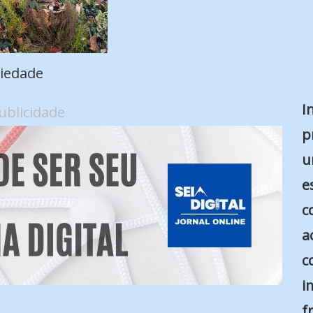
iedade
I
ublicidade
p
u
e
c
a
c
i
f