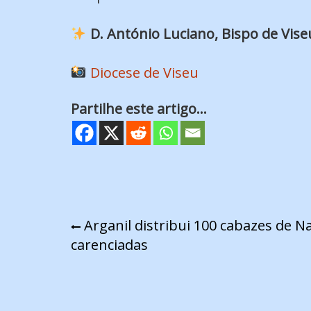
D. António Luciano, Bispo de Vise
Diocese de Viseu
Partilhe este artigo...
Navegação
Arganil distribui 100 cabazes de Na
carenciadas
de
artigos