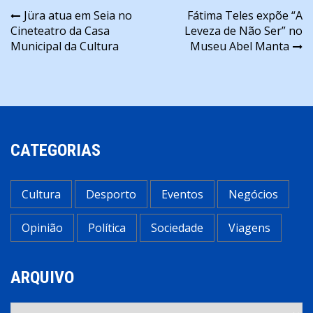
Navegação
Jüra atua em Seia no
Fátima Teles expõe “A
Cineteatro da Casa
Leveza de Não Ser” no
de
Municipal da Cultura
Museu Abel Manta
artigos
CATEGORIAS
Cultura
Desporto
Eventos
Negócios
Opinião
Política
Sociedade
Viagens
ARQUIVO
Arquivo