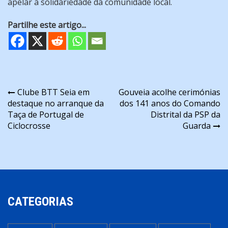
apelar à solidariedade da comunidade local.
Partilhe este artigo...
Navegação
Clube BTT Seia em
Gouveia acolhe cerimónias
destaque no arranque da
dos 141 anos do Comando
de
Taça de Portugal de
Distrital da PSP da
artigos
Ciclocrosse
Guarda
CATEGORIAS