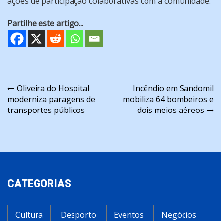
ações de participação colaborativas com a comunidade.
Partilhe este artigo...
Navegação
Oliveira do Hospital
Incêndio em Sandomil
moderniza paragens de
mobiliza 64 bombeiros e
de
transportes públicos
dois meios aéreos
artigos
CATEGORIAS
Cultura
Desporto
Eventos
Negócios