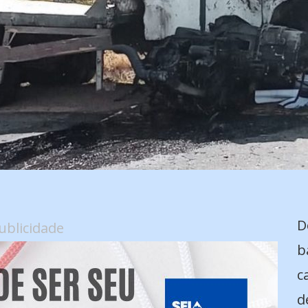
e
D
ublicidade
b
c
d