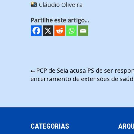
Cláudio Oliveira
Partilhe este artigo...
Navegação
PCP de Seia acusa PS de ser respon
encerramento de extensões de saúd
de
artigos
CATEGORIAS
ARQU