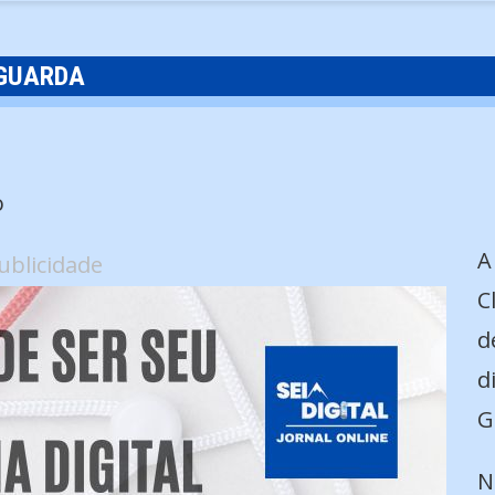
 GUARDA
o
A
ublicidade
C
d
d
G
N