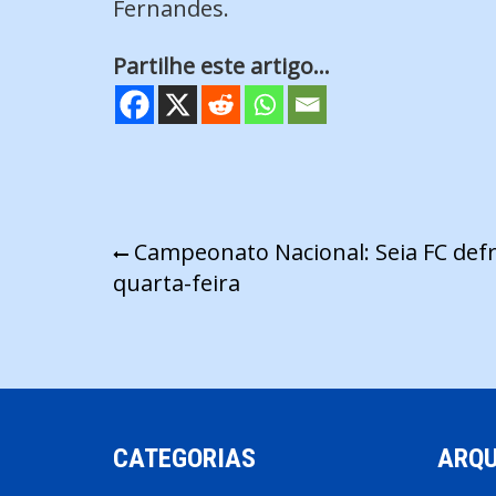
Fernandes.
Partilhe este artigo...
Navegação
Campeonato Nacional: Seia FC defr
quarta-feira
de
artigos
CATEGORIAS
ARQU