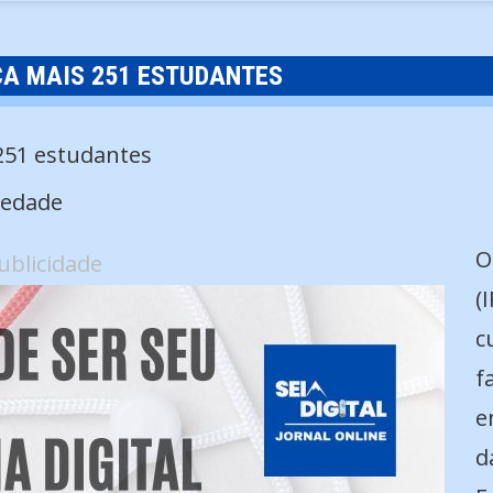
CA MAIS 251 ESTUDANTES
iedade
O
ublicidade
(
c
f
e
d