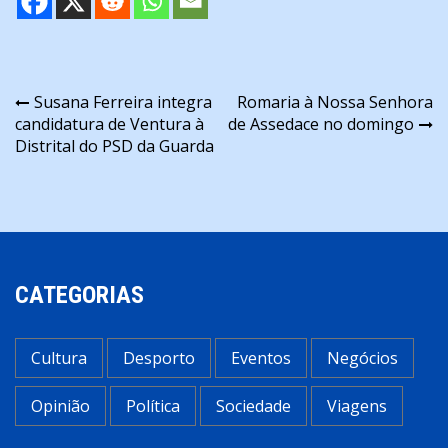
Navegação
Susana Ferreira integra
Romaria à Nossa Senhora
candidatura de Ventura à
de Assedace no domingo
de
Distrital do PSD da Guarda
artigos
CATEGORIAS
Cultura
Desporto
Eventos
Negócios
Opinião
Política
Sociedade
Viagens