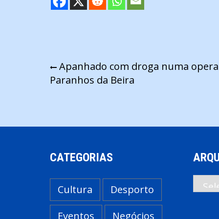
Navegação
Apanhado com droga numa operaç
Paranhos da Beira
de
artigos
CATEGORIAS
ARQU
Arqui
Cultura
Desporto
Eventos
Negócios