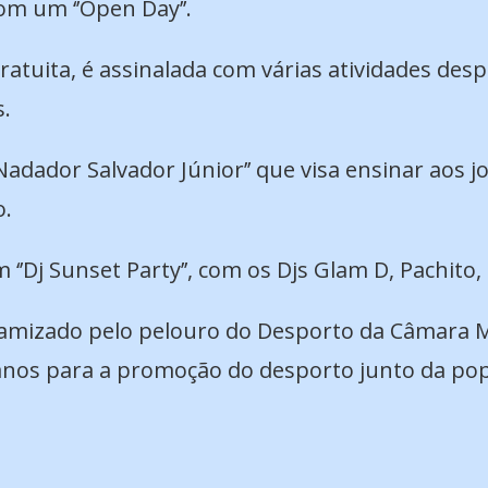
om um ‘’Open Day’’.
gratuita, é assinalada com várias atividades des
s.
adador Salvador Júnior’’ que visa ensinar aos 
o.
‘’Dj Sunset Party’’, com os Djs Glam D, Pachito,
inamizado pelo pelouro do Desporto da Câmara Mu
 anos para a promoção do desporto junto da po