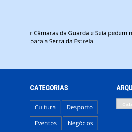
Navegação
Câmaras da Guarda e Seia pedem ma
para a Serra da Estrela
de
artigos
CATEGORIAS
ARQU
Arqui
Cultura
Desporto
Eventos
Negócios