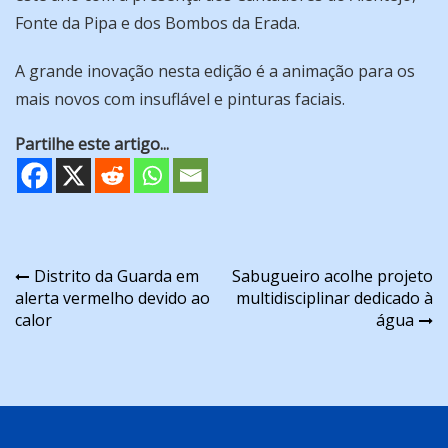
Fonte da Pipa e dos Bombos da Erada.
A grande inovação nesta edição é a animação para os
mais novos com insuflável e pinturas faciais.
Partilhe este artigo...
Navegação
Distrito da Guarda em
Sabugueiro acolhe projeto
alerta vermelho devido ao
multidisciplinar dedicado à
de
calor
água
artigos