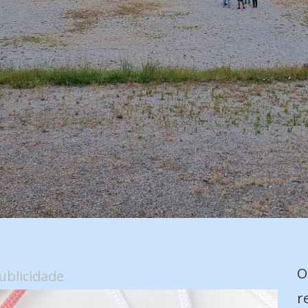
O
ublicidade
r