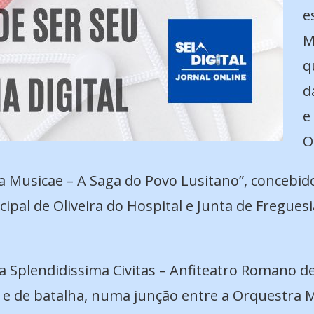
e
M
q
d
e
O
a Musicae – A Saga do Povo Lusitano”, concebid
ipal de Oliveira do Hospital e Junta de Fregue
da Splendidissima Civitas – Anfiteatro Romano d
 e de batalha, numa junção entre a Orquestra M