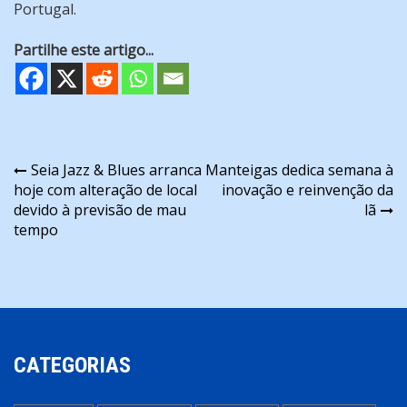
Portugal.
Partilhe este artigo...
Navegação
Seia Jazz & Blues arranca
Manteigas dedica semana à
hoje com alteração de local
inovação e reinvenção da
de
devido à previsão de mau
lã
artigos
tempo
CATEGORIAS