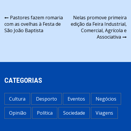
Navegação
Pastores fazem romaria
Nelas promove primeira
com as ovelhas à Festa de
edição da Feira Industrial,
de
São João Baptista
Comercial, Agrícola e
artigos
Associativa
CATEGORIAS
Cultura
Desporto
Eventos
Negócios
Opinião
Política
Sociedade
Viagens