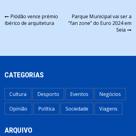
Navegação
Piódão vence prémio
Parque Municipal vai ser a
ibérico de arquitetura
”fan zone” do Euro 2024 em
de
Seia
artigos
CATEGORIAS
Cultura
Desporto
Eventos
Negócios
Opinião
Política
Sociedade
Viagens
ARQUIVO