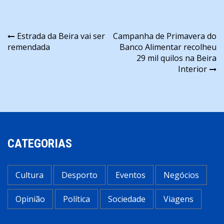
Navegação
Estrada da Beira vai ser
Campanha de Primavera do
remendada
Banco Alimentar recolheu
de
29 mil quilos na Beira
artigos
Interior
CATEGORIAS
Cultura
Desporto
Eventos
Negócios
Opinião
Política
Sociedade
Viagens