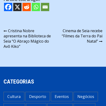
Navegação
Cristina Nobre
Cinema de Seia recebe
apresenta na Biblioteca de
“Filmes da Terra do Pai
de
Seia “O Abraço Mágico do
Natal”
artigos
Avô Kiko”
CATEGORIAS
Cultura
Desporto
Eventos
Negócios