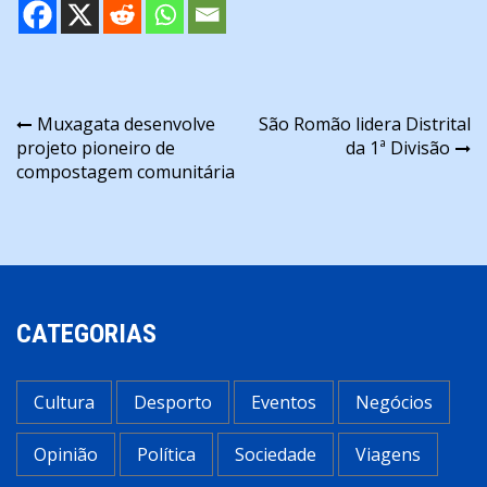
Navegação
Muxagata desenvolve
São Romão lidera Distrital
projeto pioneiro de
da 1ª Divisão
de
compostagem comunitária
artigos
CATEGORIAS
Cultura
Desporto
Eventos
Negócios
Opinião
Política
Sociedade
Viagens