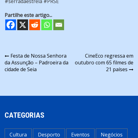
#serradaestrela #PRSE
Partilhe este artigo...
Navegação
Festa de Nossa Senhora
CineEco regressa em
da Assunção – Padroeira da
outubro com 65 filmes de
de
cidade de Seia
21 países
artigos
CATEGORIAS
Cultura
Desporto
Eventos
Negócios